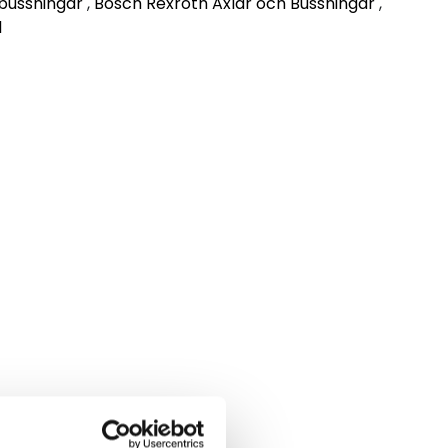
lbussningar
,
Bosch Rexroth Axlar och Bussningar
,
1