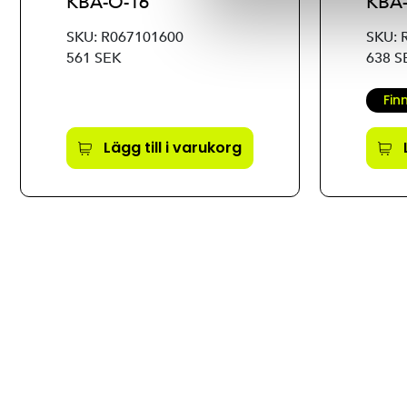
KBA-O-16
KBA
SKU: R067101600
SKU: 
561 SEK
638 S
Fin
Lägg till i varukorg