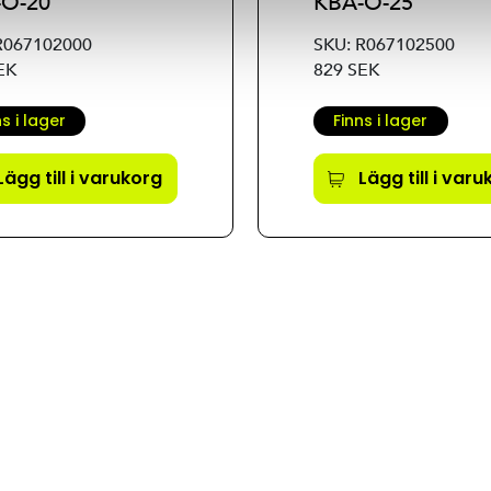
-O-20
KBA-O-25
R067102000
SKU: R067102500
EK
829 SEK
ns i lager
Finns i lager
Lägg till i varukorg
Lägg till i var