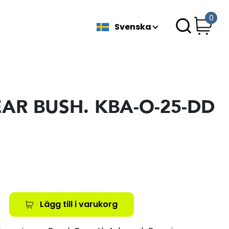
0
Svenska
EAR BUSH. KBA-O-25-DD
Lägg till i varukorg