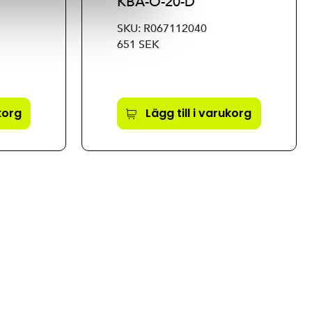
KBA-O-20-D
SKU: R067112040
651 SEK
ukorg
Lägg till i varukorg