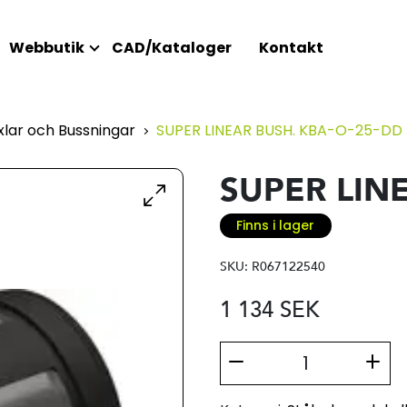
Webbutik
CAD/Kataloger
Kontakt
lar och Bussningar
SUPER LINEAR BUSH. KBA-O-25-DD
SUPER LIN
Finns i lager
SKU:
R067122540
1 134
SEK