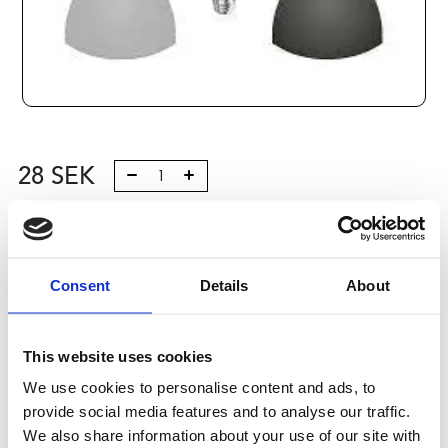
28
SEK
Lägg till i varukorg
Kategori:
Profilsystem
,
Profil B
,
Komponenter och tillbehör
Consent
Details
About
,
Cover Caps, Profiles 2
Leveranstid: 10 dagar
This website uses cookies
Har du några frågor?
We use cookies to personalise content and ads, to
Kontakta oss
provide social media features and to analyse our traffic.
We also share information about your use of our site with