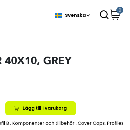
0
Svenska
 40X10, GREY
Lägg till i varukorg
fil B
,
Komponenter och tillbehör
,
Cover Caps, Profiles