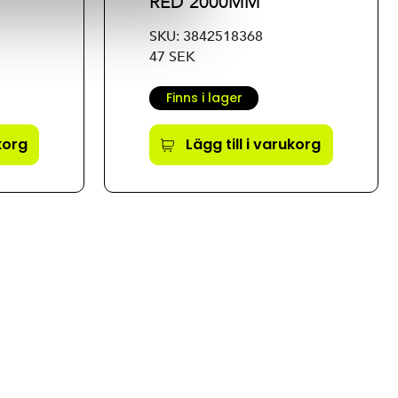
RED 2000MM
SKU: 3842518368
47 SEK
Finns i lager
ukorg
Lägg till i varukorg