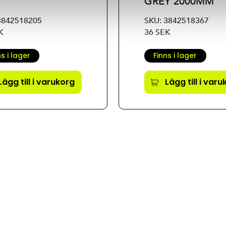
GREY 2000MM
3842518205
SKU: 3842518367
K
36 SEK
ns i lager
Finns i lager
Lägg till i varukorg
Lägg till i var