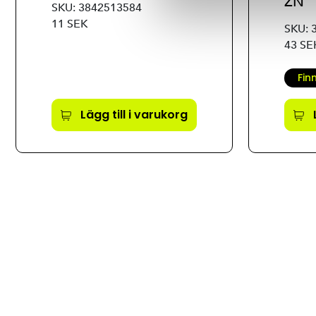
ZN
SKU: 3842513584
11 SEK
SKU: 
43 SE
Fin
Lägg till i varukorg