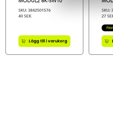
MODUL2 6K-SW10
MOD
SKU: 3842501576
SKU: 
40 SEK
27 SE
Fin
Lägg till i varukorg