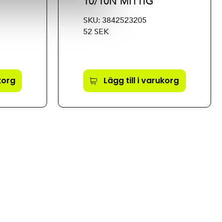
10/10N MITTIG
SKU: 3842523205
52 SEK
ukorg
Lägg till i varukorg