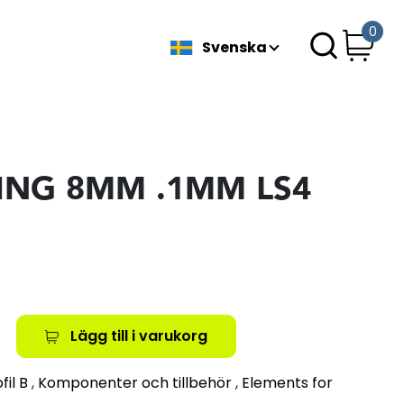
0
Svenska
ING 8MM .1MM LS4
Lägg till i varukorg
fil B
,
Komponenter och tillbehör
,
Elements for