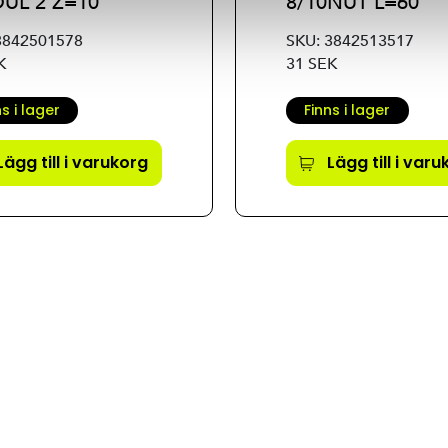
UL 2 Z=10
8/10NUT L=60
3842501578
SKU: 3842513517
K
31 SEK
ns i lager
Finns i lager
Lägg till i varukorg
Lägg till i var