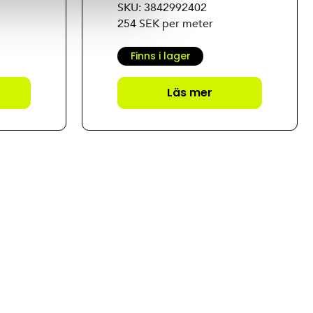
SKU: 3842992402
254 SEK per meter
Finns i lager
Läs mer