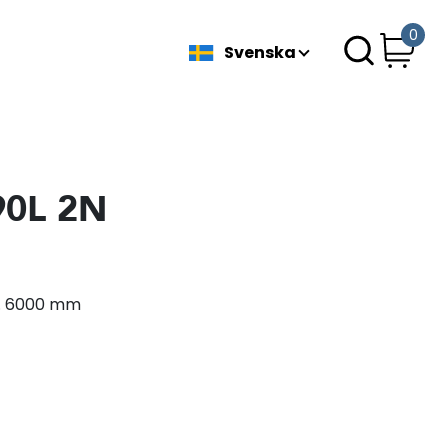
0
Svenska
90L 2N
ax. 6000 mm