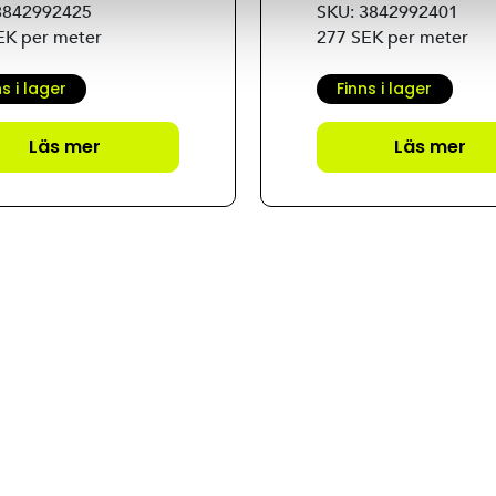
3842992425
SKU: 3842992401
EK per meter
277 SEK per meter
ns i lager
Finns i lager
Läs mer
Läs mer