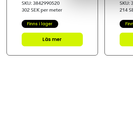
SKU: 3842990520
SKU: 
302 SEK per meter
214 S
Finns i lager
Fin
Läs mer