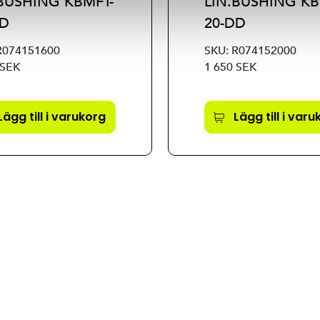
.BUSHING KBMFT-
LIN.BUSHING KB
DD
20-DD
R074151600
SKU: R074152000
 SEK
1 650 SEK
Lägg till i varukorg
Lägg till i var