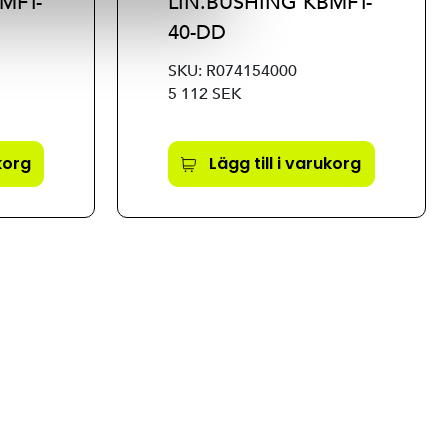
MFT-
LIN.BUSHING KBMFT-
40-DD
SKU: R074154000
5 112 SEK
ukorg
Lägg till i varukorg