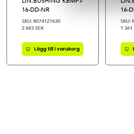
LIN.BUSHING KBMFT-
LIN
16-DD-NR
16-
SKU: R074121630
SKU: 
2 683 SEK
1 361
Lägg till i varukorg