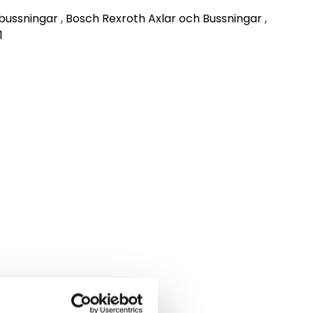
lbussningar
,
Bosch Rexroth Axlar och Bussningar
,
1