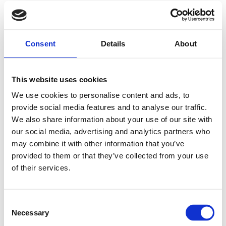
i fokus. Vi levererar inom Sverige, Danmark, Finland
och hela EU.
Consent
Details
About
Längd (mm)
This website uses cookies
Pris:
We use cookies to personalise content and ads, to
provide social media features and to analyse our traffic.
3 095
SEK
We also share information about your use of our site with
our social media, advertising and analytics partners who
Lägg till i varukorg
may combine it with other information that you’ve
provided to them or that they’ve collected from your use
Kategori:
Skenstyrningar
,
Bosch Rexroth Skenstyrningar
,
of their services.
Kulskenor
Leveranstid: 1-2 dagar
Consent
Necessary
Har du några frågor?
Selection