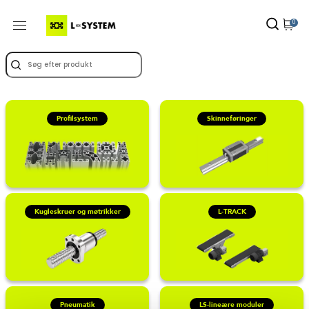
0
Profilsystem
Skinneføringer
Kugleskruer og møtrikker
L-TRACK
Pneumatik
LS-lineære moduler