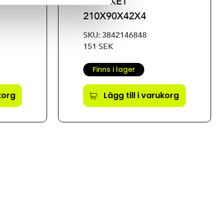
BRACKET
210X90X42X4
SKU: 3842146848
151 SEK
Finns i lager
ukorg
Lägg till i varukorg