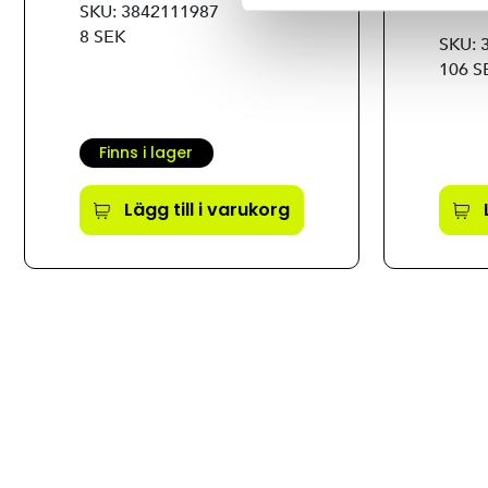
60X6
SKU: 3842111987
8 SEK
SKU: 
106 S
Finns i lager
Lägg till i varukorg