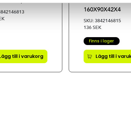
0X42X2,5
BRACKET
160X90X42X4
3842146813
EK
SKU: 3842146815
136 SEK
Finns i lager
Lägg till i varukorg
Lägg till i var