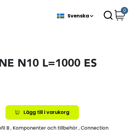
0
Svenska
NE N10 L=1000 ES
Lägg till i varukorg
fil B
,
Komponenter och tillbehör
,
Connection