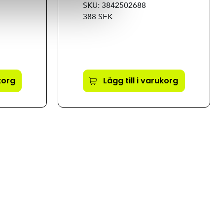
SKU: 3842502688
388 SEK
ukorg
Lägg till i varukorg