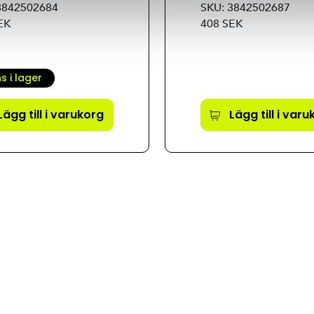
3842502684
SKU: 3842502687
EK
408 SEK
ns i lager
Lägg till i varukorg
Lägg till i var