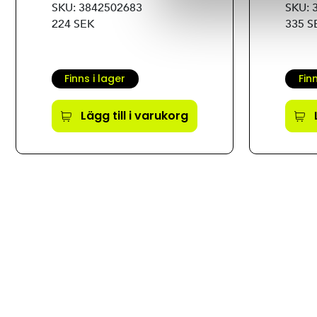
SKU: 3842502683
SKU: 
224 SEK
335 S
Finns i lager
Fin
Lägg till i varukorg