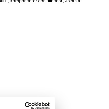
fil B
,
Komponenter och tillbehör
,
Joints 4