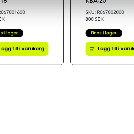
-16
KBA-20
R067001600
SKU: R067002000
EK
800 SEK
ns i lager
Finns i lager
Lägg till i varukorg
Lägg till i var