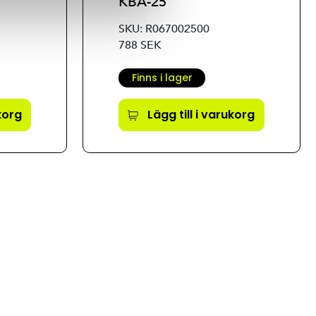
KBA-25
SKU: R067002500
788 SEK
Finns i lager
ukorg
Lägg till i varukorg