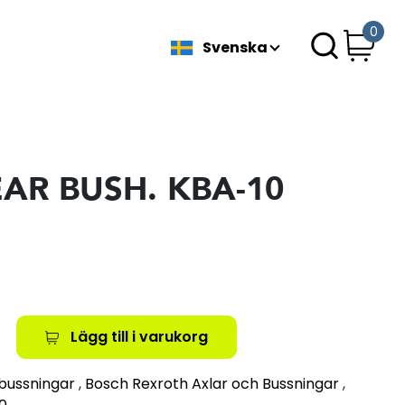
0
Svenska
EAR BUSH. KBA-10
Lägg till i varukorg
lbussningar
,
Bosch Rexroth Axlar och Bussningar
,