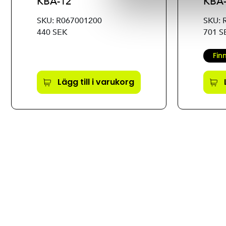
KBA-12
KBA
SKU: R067001200
SKU: 
440 SEK
701 S
Fin
Lägg till i varukorg