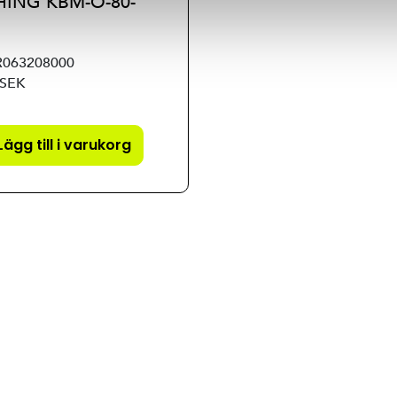
HING KBM-O-80-
R063208000
 SEK
Lägg till i varukorg