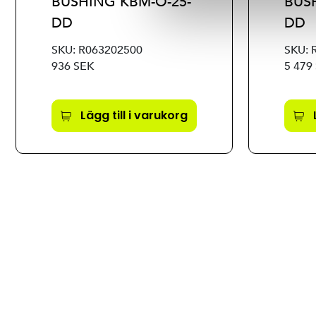
BUSHING KBM-O-25-
BUS
DD
DD
SKU: R063202500
SKU: 
936 SEK
5 479
Lägg till i varukorg