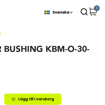
0
Svenska
D
R BUSHING KBM-O-30-
Lägg till i varukorg