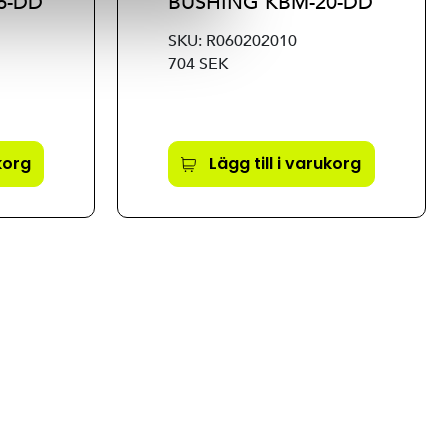
6-DD
BUSHING KBM-20-DD
SKU: R060202010
704 SEK
ukorg
Lägg till i varukorg