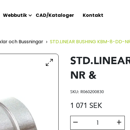
Webbutik
CAD/Kataloger
Kontakt
lar och Bussningar
STD.LINEAR BUSHING KBM-8-DD-N
STD.LINEA
NR &
SKU:
R060200830
1 071
SEK