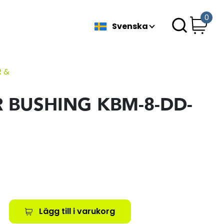
0
Svenska
R &
R BUSHING KBM-8-DD-
Lägg till i varukorg