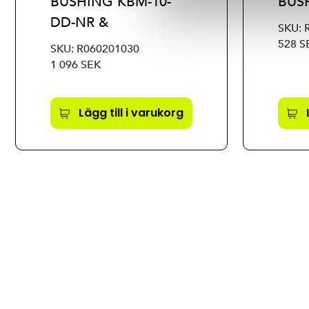
BUSHING KBM-10-
BUS
DD-NR &
SKU: 
528 S
SKU: R060201030
1 096 SEK
Lägg till i varukorg