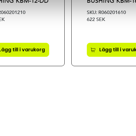
HING KBM-12-DD
BUSHING KBM-1
R060201210
SKU: R060201610
EK
622 SEK
Lägg till i varukorg
Lägg till i var