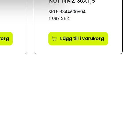
NUT NMZ 30X1,5
SKU: R344600604
1 087 SEK
ukorg
Lägg till i varukorg