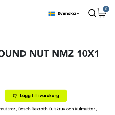
0
Svenska
OUND NUT NMZ 10X1
Lägg till i varukorg
 muttrar
,
Bosch Rexroth Kulskruv och Kulmutter
,