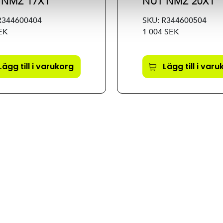
 NMZ 17X1
NUT NMZ 20X1
R344600404
SKU: R344600504
EK
1 004 SEK
Lägg till i varukorg
Lägg till i var