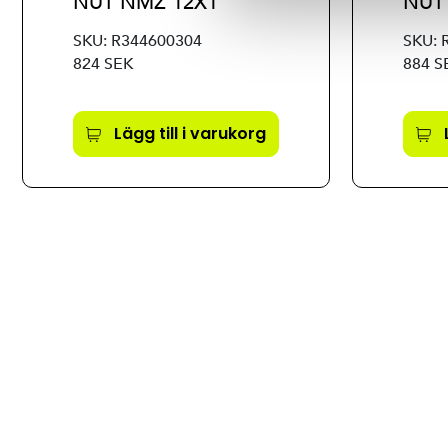
NUT NMZ 12X1
NUT
SKU: R344600304
SKU: 
824 SEK
884 S
Lägg till i varukorg