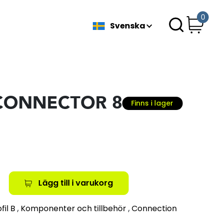
0
Svenska
CONNECTOR 8
Finns i lager
Lägg till i varukorg
fil B
,
Komponenter och tillbehör
,
Connection