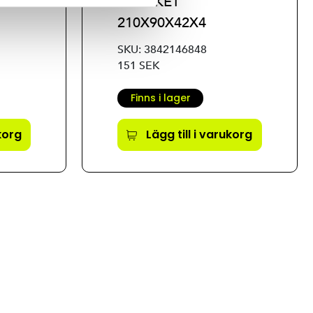
BRACKET
210X90X42X4
SKU: 3842146848
151 SEK
Finns i lager
ukorg
Lägg till i varukorg