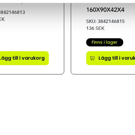
0X42X2,5
BRACKET
160X90X42X4
3842146813
EK
SKU: 3842146815
136 SEK
Finns i lager
Lägg till i varukorg
Lägg till i var