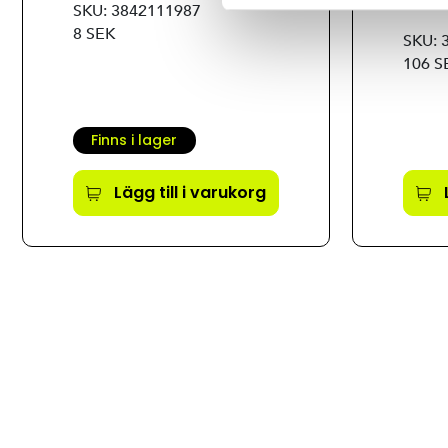
60X6
SKU: 3842111987
8 SEK
SKU: 
106 S
Finns i lager
Lägg till i varukorg