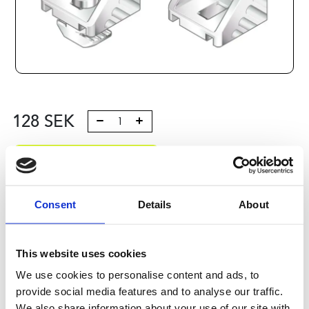
128
SEK
Lägg till i varukorg
Kategori:
Profilsystem
,
Profil B
,
Komponenter och tillbehör
,
Connection elements 3
Consent
Details
About
Leveranstid: 1-2 dagar
This website uses cookies
Har du några frågor?
We use cookies to personalise content and ads, to
Kontakta oss
Ladda ner CAD-fil
provide social media features and to analyse our traffic.
We also share information about your use of our site with