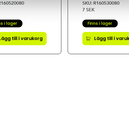
R160520080
SKU: R160530080
7 SEK
ns i lager
Finns i lager
Lägg till i varukorg
Lägg till i var