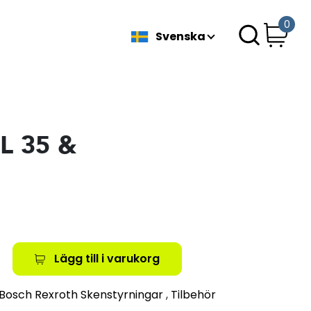
0
Svenska
L 35 &
Lägg till i varukorg
Bosch Rexroth Skenstyrningar
,
Tilbehör