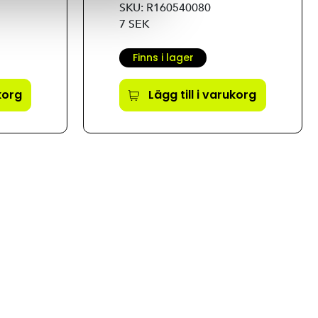
SKU: R160540080
7 SEK
Finns i lager
ukorg
Lägg till i varukorg