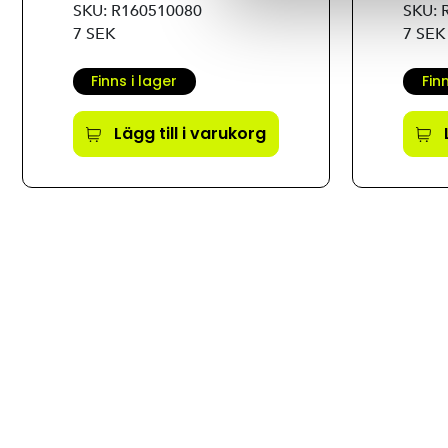
SKU: R160510080
SKU: 
7 SEK
7 SEK
Finns i lager
Fin
Lägg till i varukorg