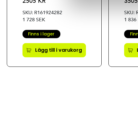
2505 KR
3505
SKU: R161924282
SKU: 
1 728 SEK
1 836
Finns i lager
Fin
Lägg till i varukorg