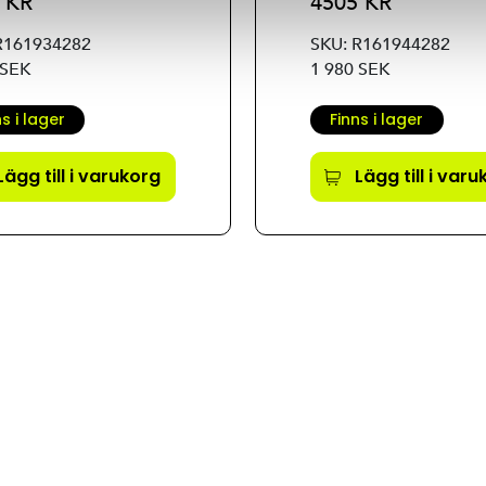
 KR
4505 KR
R161934282
SKU: R161944282
 SEK
1 980 SEK
ns i lager
Finns i lager
Lägg till i varukorg
Lägg till i var