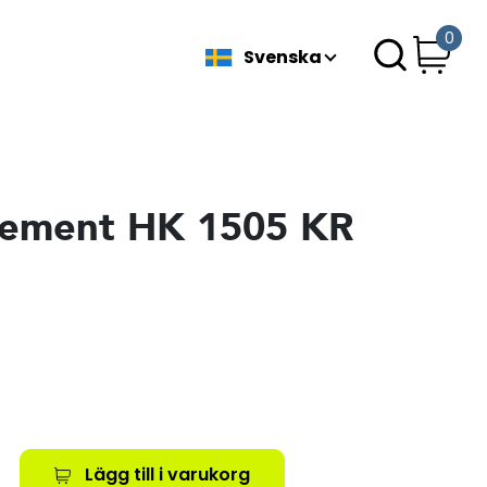
0
Svenska
lement HK 1505 KR
Lägg till i varukorg