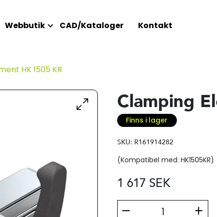
Webbutik
CAD/Kataloger
Kontakt
ment HK 1505 KR
Clamping E
Finns i lager
SKU:
R161914282
(Kompatibel med: HK1505KR)
1 617
SEK