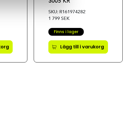
3005 KR
SKU: R161974282
1 799 SEK
Finns i lager
ukorg
Lägg till i varukorg