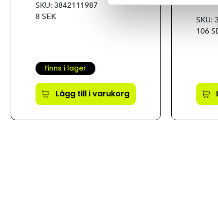
60X6
SKU: 3842111987
8 SEK
SKU: 
106 S
Finns i lager
Lägg till i varukorg