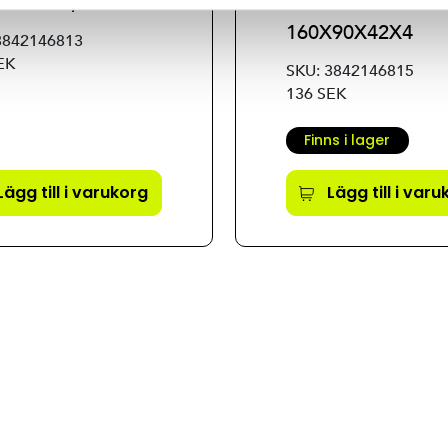
0X42X2,5
BRACKET
160X90X42X4
3842146813
EK
SKU: 3842146815
136 SEK
Finns i lager
Lägg till i varukorg
Lägg till i var