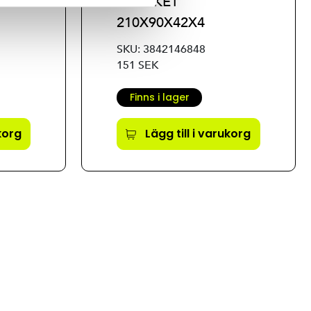
BRACKET
210X90X42X4
SKU: 3842146848
151 SEK
Finns i lager
ukorg
Lägg till i varukorg