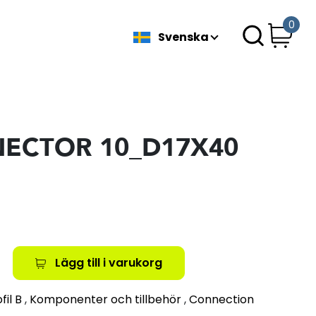
0
Svenska
ECTOR 10_D17X40
Lägg till i varukorg
fil B
,
Komponenter och tillbehör
,
Connection