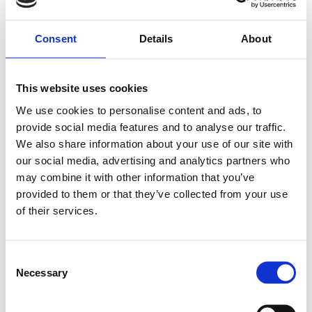
Längd (mm)
Consent
Details
About
Pris:
This website uses cookies
3 063
SEK
We use cookies to personalise content and ads, to
provide social media features and to analyse our traffic.
We also share information about your use of our site with
Lägg till i varukorg
our social media, advertising and analytics partners who
may combine it with other information that you’ve
Kategori:
Skenstyrningar
,
Bosch Rexroth Skenstyrningar
,
provided to them or that they’ve collected from your use
Kulskenor
of their services.
Leveranstid: 1-2 dagar
Har du några frågor?
Consent
Necessary
Selection
Kontakta oss
Ladda ner CAD-fil