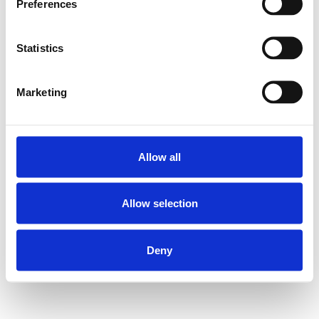
Preferences
Relaterade produkter
Statistics
MINI GUI.RAIL NRII
MSA-020-SNS-H-
Marketing
MA-00
SKU: R044500331
4 642 SEK per meter
Allow all
Finns i lager
Läs mer
Allow selection
Deny